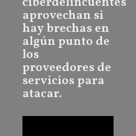
ciberdelincuentes
aprovechan si
hay brechas en
algún punto de
los
proveedores de
servicios para
atacar.